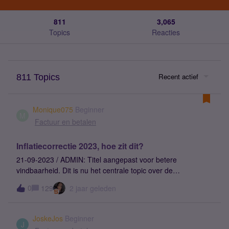
811
3,065
Topics
Reacties
Recent actief
811 Topics
Monique075
Beginner
M
Factuur en betalen
Inflatiecorrectie 2023, hoe zit dit?
21-09-2023 / ADMIN: Titel aangepast voor betere
vindbaarheid. Dit is nu het centrale topic over de
inflatiecorrectie. Om alles wat overzichtelijker te maken zal ik
0
129
2 jaar geleden
(toekomstige en bestaande) topics over dit onderwerp
verplaatsen naar dit centrale topic.Goedendag. Vandaag
ontving ik een e-mail over de prijsverhoging per 1 oktober
JoskeJos
Beginner
2023. Ik begrijp dat er verhogingen nodig zijn i.v.m de
J