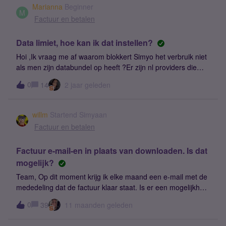
Het berichten van 80% en 100% verbruik databundel
Marianna
Beginner
kwamen binnen 1 minuut binnen. Hier klopt iets niet! Hij is
M
Factuur en betalen
nog nooit over zin bundel heen gegaan!
Data limiet, hoe kan ik dat instellen?
Hoi ,Ik vraag me af waarom blokkert Simyo het verbruik niet
als men zijn databundel op heeft ?Er zijn nl providers die
voor 50 cent per maand deze dienst leveren . Hoe fijn is het
0
14
2 jaar geleden
als men onbezorgd kan internetten zonder dat er opeens
geconfronteerd wordt met 540€ extra op de rekening voor
een paar extra mb’s die vaak onbewust worden gebruikt.Het
willm
Startend Simyaan
lijkt me iig niet fijn om de laatste dagen van de maand met
Factuur en betalen
veel stress te blijven internetten vanwege zulke mega
hoge extra bedragen ( wat ik hier van andere mensen lees
Factuur e-mail-en in plaats van downloaden. Is dat
😢)Grt Marianna
mogelijk?
Team, Op dit moment krijg ik elke maand een e-mail met de
mededeling dat de factuur klaar staat. Is er een mogelijkheid
om het PDF bestand van deze factuur toe te voegen aan
0
39
11 maanden geleden
deze e-mail? MvG - Will