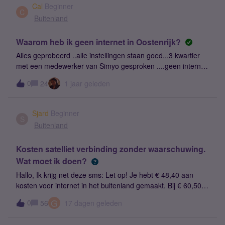
https://forum.kpn.com/mobiel-internet-17/geen-verbinding-
Cal
Beginner
meer-met-telekom-de-453548 Zouden jullie willen proberen
C
Buitenland
om dit probleem op te lossen? Hier in de grensstreek is
Telekom.de een goed en stabiel netwerk &#x1f642; Althans,
Waarom heb ik geen internet in Oostenrijk?
dat was het! Haha
Alles geprobeerd ..alle instellingen staan goed...3 kwartier
met een medewerker van Simyo gesproken ....geen internet.
het zou aan mijn telefoon liggen? Thuis naar de
0
24
1 jaar geleden
telefoonwinkel..alles met het toestel oké.. waarom heb ik
geen internet in Oostenrijk...wil het graag opgelost hebben
anders ga ik naar een ander provider.
Sjard
Beginner
S
Buitenland
Kosten satelliet verbinding zonder waarschuwing.
Wat moet ik doen?
Hallo, Ik krijg net deze sms: Let op! Je hebt € 48,40 aan
kosten voor internet in het buitenland gemaakt. Bij € 60,50
wordt je internet geblokkeerd. Wil je blijven internetten? Sms
G
0
56
17 dagen geleden
JA naar 1330. Tip: gebruik WiFi om hoge kosten te
voorkomen. Groet, Simyohttps://www.simyo.nl/blog/bellen-