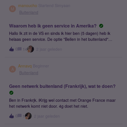
komt en hoe ik dit opgelost krijg? Ik lees dat veel mensen
manoucho
Startend Simyaan
hier last van hebben. Is een reset dan nodig? Alvast
M
Buitenland
bedankt!Groetjes, Aukje
Waarom heb ik geen service in Amerika?
Hallo Ik zit in de VS en sinds ik hier ben (5 dagen) heb ik
helaas geen service. De optie "Bellen in het buitenland"
staat aan. Kunnen jullie mijn helpen ? Dank jullie !
0
14
2 jaar geleden
Emmanuel
Annavq
Beginner
A
Buitenland
Geen netwerk buitenland (Frankrijk), wat te doen?
Ben in Frankrjk. iKrijg wel contact met Orange France maar
het netwerk komt niet door. 4g doet het niet.
0
1
2 jaar geleden