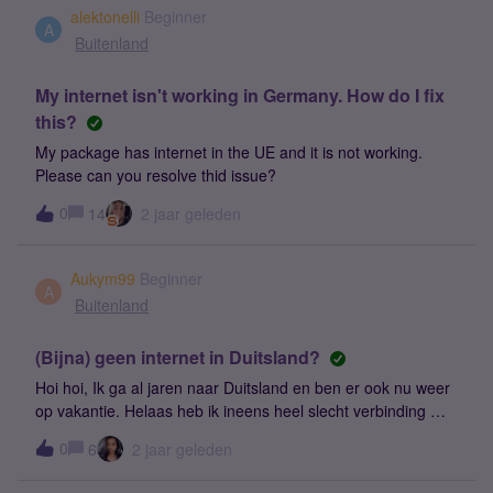
en-internetten-op-zee-met-het-maritieme-netwerk/ Schakelt
alektonelli
Beginner
jouw telefoon over op zo’n zendmast? Dan krijg je niet meer
A
Buitenland
‘Simyo’ of ‘KPN NL’ maar bijvoorbeeld ‘Telenor’ bovenin
beeld. Bovendien stuurt je provider je een sms om te laten
My internet isn't working in Germany. How do I fix
weten dat je op een satellietnetwerk zit en wat de kosten
this?
daarvan zijn. Maar die sms heb ik niet gehad... Maar nu wel
de kosten...
My package has internet in the UE and it is not working.
Please can you resolve thid issue?
0
14
2 jaar geleden
Aukym99
Beginner
A
Buitenland
(Bijna) geen internet in Duitsland?
Hoi hoi, Ik ga al jaren naar Duitsland en ben er ook nu weer
op vakantie. Helaas heb ik ineens heel slecht verbinding met
internet (E), terwijl ik altijd 4G had in Duitsland. Ik heb alles
0
6
2 jaar geleden
al gecheckt en m'n telefoon een paar keer opnieuw
opgestart, maar niets helpt. Heeft iemand een idee hoe dit