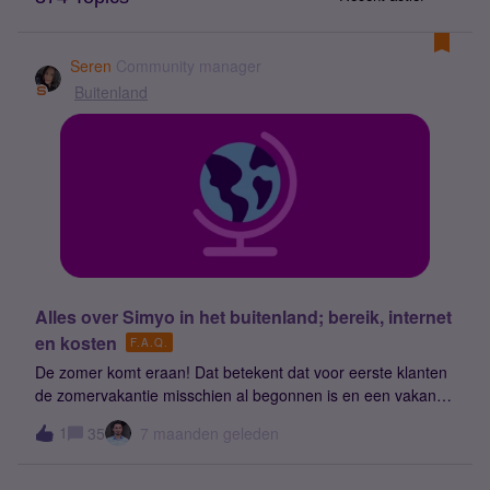
Seren
Community manager
Buitenland
Alles over Simyo in het buitenland; bereik, internet
en kosten
F.A.Q.
De zomer komt eraan! Dat betekent dat voor eerste klanten
de zomervakantie misschien al begonnen is en een vakantie
gepland staat 🌞.Wij zien op het forum steeds vaker
1
35
7 maanden geleden
voorkomen dat klanten geen verbinding kunnen leggen met
het netwerk in het buitenland. Soms staan de instellingen in
je telefoon niet helemaal juist. Hierdoor maakt je telefoon