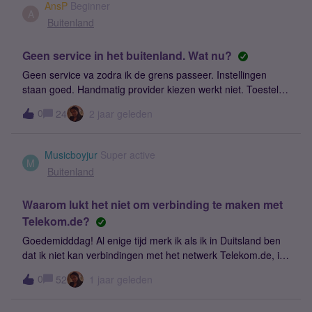
AnsP
Beginner
A
Buitenland
Geen service in het buitenland. Wat nu?
Geen service va zodra ik de grens passeer. Instellingen
staan goed. Handmatig provider kiezen werkt niet. Toestel
Huawei P10 lite
0
24
2 jaar geleden
Musicboyjur
Super active
M
Buitenland
Waarom lukt het niet om verbinding te maken met
Telekom.de?
Goedemidddag! Al enige tijd merk ik als ik in Duitsland ben
dat ik niet kan verbindingen met het netwerk Telekom.de, ik
heb laatst bij jullie al mijn Sim laten resetten maar helaas is
0
52
1 jaar geleden
dit niet de oplossing geweest. Het lijkt op een probleem die
KPN-klanten ook hebben of hebben gehad: