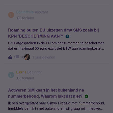
Danielthuis
Aspirant
D
Buitenland
Roaming buiten EU uitzetten dmv SMS zoals bij
KPN 'BESCHERMING AAN’?
Er is afgesproken in de EU om consumenten te beschermen
dat er maximaal 50 euro exclusief BTW aan roamingkosten
in korte tijd gemaakt mag worden en daarna de verbinding
1
10
1 jaar geleden
geblokkeerd wordt. In de praktijk geldt dit dus voor roaming
buiten de EU. Bij KPN is, zij het dat men daar niet zo
expliciet over communiceert, de optie om roaming buiten EU
Bjorns
Beginner
uit te zetten dmv SMS met tekst BESCHERMING AAN naar
B
Buitenland
een nummer (1266), zie ook
hier https://community.kpn.com/mobiel-15/hoe-kan-ik-als-
Activeren SIM kaart in het buitenland na
abonnee-de-dataroaminglimiet-aanpassen-599699 Dan
nummerbehoud, Waarom lukt dat niet?
wordt het bedrag van 50 euro exclusief BTW naar 0 euro
gebracht.Graag dit ook implementeren bij Simyo.Alvast dan
Ik ben overgestapt naar Simyo Prepaid met nummerbehoud.
en groet
Inmiddels ben ik in het buiteland en wil graag mijn nieuwe