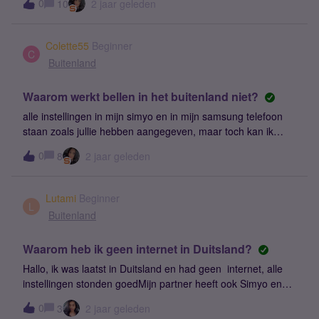
0
10
2 jaar geleden
handmatige connecten (zie de bijgevoegde
screenshot). Zou hier een oplossing voor
zijn? Groeten,Erwin
Colette55
Beginner
C
Buitenland
Waarom werkt bellen in het buitenland niet?
alle instellingen in mijn simyo en in mijn samsung telefoon
staan zoals jullie hebben aangegeven, maar toch kan ik
vanuit belgië en vanuit duitsland niet bellen.kun je mijn
0
8
2 jaar geleden
simkaart a.j.b. resetten ?alvast bedankt
Lutami
Beginner
L
Buitenland
Waarom heb ik geen internet in Duitsland?
Hallo, ik was laatst in Duitsland en had geen internet, alle
instellingen stonden goedMijn partner heeft ook Simyo en
die had wel internet.Kan er een reset bij mij worden gedaan
0
3
2 jaar geleden
aub, in de hoop dat ik dan wel internet zal hebben in het