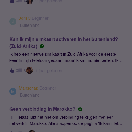
0
4
2 jaar geleden
met NL-adressen (postcodes). Zou ik via een PB'tje mijn
adreswijziging aan Simyo kunnen doorgeven? Alvast dank
voor een reactie &#x1f642;
JorisC
Beginner
J
Buitenland
Kan ik mijn simkaart activeren in het buitenland?
(Zuid-Afrika)
Ik heb een nieuwe sim kaart in Zuid-Afrika voor de eerste
keer in mijn telefoon gedaan, maar ik kan nu niet bellen. Ik
heb buitenland aanstaan en mijn telefoon een paar keer aan
0
6
1 jaar geleden
en uitgezet. Wat moet ik doen om toch bereikbaar te
kunnen/te kunnen bellen met deze nieuwe sim kaart?
Manschap
Beginner
M
Buitenland
Geen verbinding in Marokko?
Hi, Helaas lukt het niet om verbinding te krijgen met een
netwerk in Marokko. Alle stappen op de pagina 'Ik kan niet
bellen in het buitenland. Wat nu?’ heb ik geprobeerd, ook