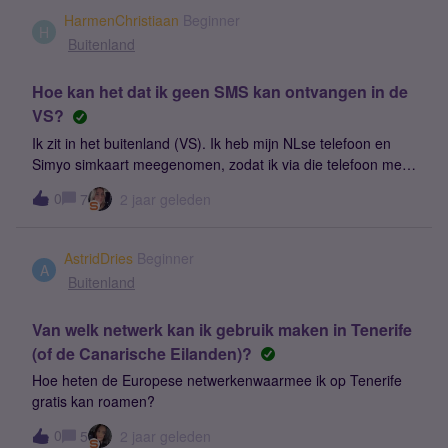
HarmenChristiaan
Beginner
H
Buitenland
Hoe kan het dat ik geen SMS kan ontvangen in de
VS?
Ik zit in het buitenland (VS). Ik heb mijn NLse telefoon en
Simyo simkaart meegenomen, zodat ik via die telefoon met
mijn NLse nummer kan whatsappen. Dat is tenminste de
0
7
2 jaar geleden
bedoeling. Mijn Simyo kaart kan niet worden geregistreerd
op een netwerk waardoor ik geen verificatiecode van
Whatsapp kan krijgen en dus niet kan Whatsappen. Ik heb
AstridDries
Beginner
'bellen in het buitenland' aangevinkt op 'mijnsimyo'. Bij het
A
Buitenland
zoeken naar een netwerk vind ik wel 2 netwerken die als
'forbidden' worden aangemerkt en waarop ik me dus niet
Van welk netwerk kan ik gebruik maken in Tenerife
kan registreren. Iemand enig idee hoe het kan dat mijn
(of de Canarische Eilanden)?
telefoon geen netwerk vindt en hoe ik dit kan oplossen?
Hoe heten de Europese netwerkenwaarmee ik op Tenerife
gratis kan roamen?
0
5
2 jaar geleden