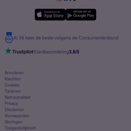
Samsung A36
Forum
OPPO
Simyo Compleet
eSIM
Samsung A56
Over Simyo
Samsung
Meerdere nummers
Samsung S25 FE
Blog
5G internet
Contact
Al 36 keer de beste volgens de Consumentenbond
Mobiel internet
VoLTE 4G bellen
Klantbeoordeling
3.8/5
Mobiel abonnement
Simkaart
Annuleren
Klachten
Cookies
Tarieven
Netneutraliteit
Privacy
Disclaimer
Voorwaarden
Storingen
Toegankelijkheid